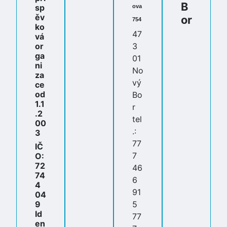
B
sp
ova
ěv
or
754
ko
47
vá
or
3
ga
01
ni
No
za
vý
ce
od
Bo
1.1
r
.2
tel
00
.:
3
77
IČ
7
O:
72
46
74
6
4
91
04
9
5
Id
77
en