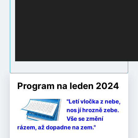
Program na leden 2024
"Letí vločka z nebe,
nos jí hrozně zebe.
Vše se změní
rázem, až dopadne na zem."