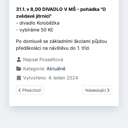
31.1. v 8,00 DIVADLO V MŠ - pohádka "O
zvědavé jitrnici"
- divadlo Koloběžka
- vybíráme 50 Kč
Po domluvě se základními školami půjdou
předškoláci na návštěvu do 1. tříd.
Základní údaje
Napsal
Posseltová
Kategorie:
Aktuálně
Vytvořeno: 4. leden 2024
Předchozí článek: Program na únor 2024
Další článek: Program
Předchozí
Následující