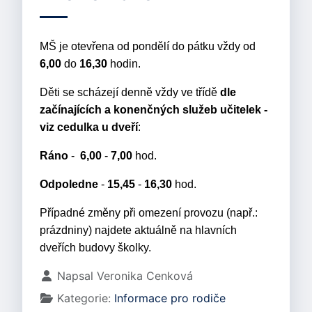
MŠ je otevřena od pondělí do pátku vždy od
6,00
do
16,30
hodin.
Děti se scházejí denně vždy ve třídě
dle
začínajících a konenčných služeb učitelek -
viz cedulka u dveří
:
Ráno
-
6,00
-
7,00
hod.
Odpoledne
-
15,45
-
16,30
hod.
Případné změny při omezení provozu (např.:
prázdniny) najdete aktuálně na hlavních
dveřích budovy školky.
Základní údaje
Napsal
Veronika Cenková
Kategorie:
Informace pro rodiče