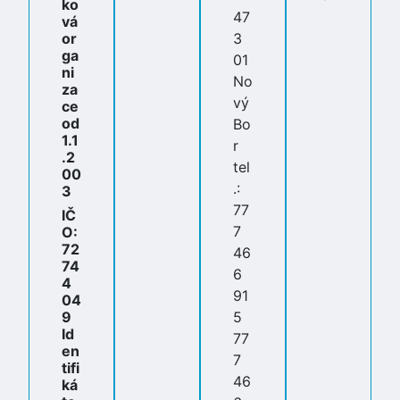
ko
47
vá
or
3
ga
01
ni
No
za
vý
ce
od
Bo
1.1
r
.2
tel
00
.:
3
77
IČ
7
O:
72
46
74
6
4
91
04
9
5
Id
77
en
7
tifi
46
ká