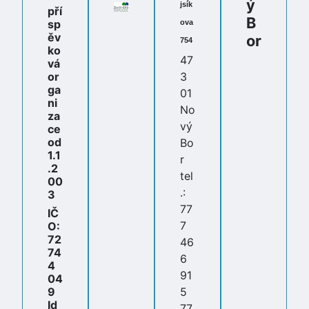
ý
jsík
pří
B
sp
ova
ěv
or
754
ko
47
vá
or
3
ga
01
ni
No
za
vý
ce
od
Bo
1.1
r
.2
tel
00
.:
3
77
IČ
7
O:
72
46
74
6
4
91
04
9
5
Id
77