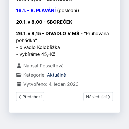
16.1. - 8. PLAVÁNÍ
(poslední)
20.1. v 8,00 - SBOREČEK
26.1. v 8,15 - DIVADLO V MŠ
- "Pruhovaná
pohádka"
- divadlo Koloběžka
- vybíráme 45,-Kč
Základní údaje
Napsal
Posseltová
Kategorie:
Aktuálně
Vytvořeno: 4. leden 2023
Předchozí článek: Program na únor 2023
Další článek: Program 
Předchozí
Následující