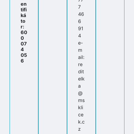
en
7
tifi
46
ká
to
6
r:
91
60
4
0
e-
07
4
m
05
ail:
6
re
dit
elk
a
@
ms
kli
ce
k.c
z