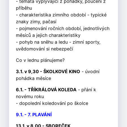
- témata vyplývající z pohádky, poučení z
příběhu
- charakteristika zimního období - typické
znaky zimy, pačasí
- pojmenování ročních období, jednotlivých
měsíců a jejich charakteristiky
- pohyb na sněhu a ledu - zimní sporty,
uvědomování si nebezpečí
Co v lednu plánujeme?
3.1. v 9,30 - ŠKOLKOVÉ KINO
- úvodní
pohádka měsíce
6.1. - TŘÍKRÁLOVÁ KOLEDA
- přání k
novému roku
- dopolední koledování po školce
9.1. - 7. PLAVÁNÍ
13.1. v 8,00 - SBOREČEK