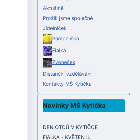
Aktuálně
Prožili jsme společně
Jídelníček
Pampeliška
Fialka
Zvoneček
Distanční vzdělávání
Kontakty MŠ Kytička
Novinky MŠ Kytička
DEN OTCŮ V KYTIČCE
FIALKA - KVĚTEN II.