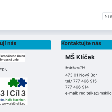
Dalš
Násl
ují nás
Kontaktujte nás
MŠ Klíček
Svojsíkova 754
473 01 Nový Bor
tel.: 777 466 915
777 466 914
e-mail:
reditelka@msklic