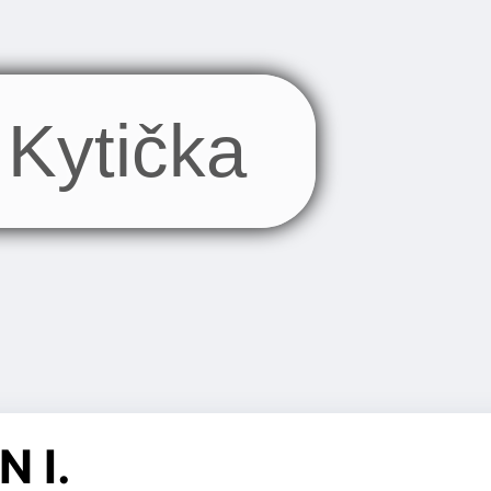
Kytička
 I.