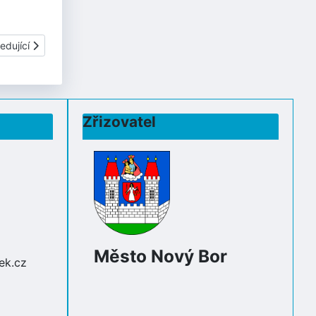
í článek: ZVONEČEK - BŘEZEN
edující
Zřizovatel
Město Nový Bor
ek.cz