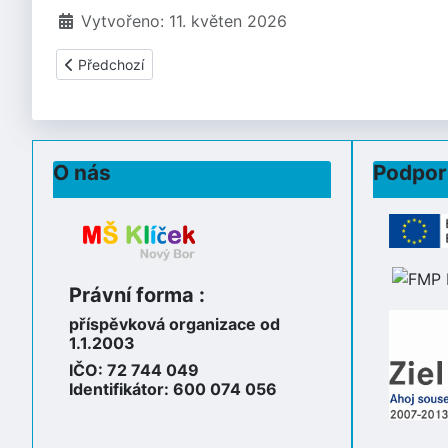
Vytvořeno: 11. květen 2026
Předchozí článek: ZVONEČEK - DUBEN II.
Předchozí
O nás
Podpor
Právní forma :
příspěvková organizace od
1.1.2003
IČO: 72 744 049
Identifikátor: 600 074 056