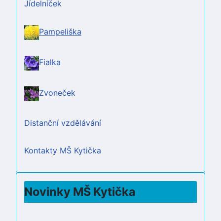
Jídelníček
Pampeliška
Fialka
Zvoneček
Distanční vzdělávání
Kontakty MŠ Kytička
Novinky MŠ Kytička