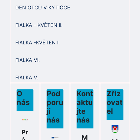
DEN OTCŮ V KYTIČCE
FIALKA - KVĚTEN II.
FIALKA -KVĚTEN I.
FIALKA VI.
FIALKA V.
O
Pod
Kont
Zřiz
nás
poru
aktu
ovat
jí
jte
el
nás
nás
Pr
M
á