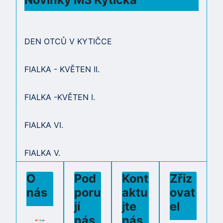
DEN OTCŮ V KYTIČCE
FIALKA - KVĚTEN II.
FIALKA -KVĚTEN I.
FIALKA VI.
FIALKA V.
O
Pod
Kont
Zřiz
nás
poru
aktu
ovat
jí
jte
el
nás
nás