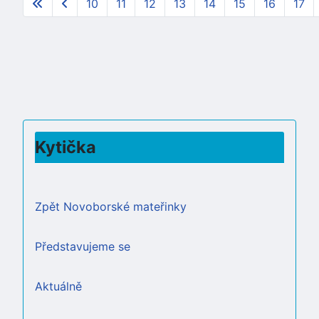
10
11
12
13
14
15
16
17
Kytička
Zpět Novoborské mateřinky
Představujeme se
Aktuálně