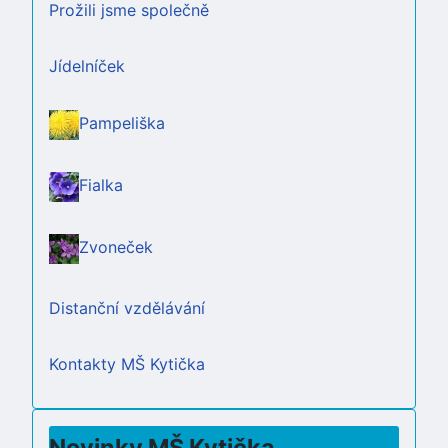
Prožili jsme společně
Jídelníček
Pampeliška
Fialka
Zvoneček
Distanční vzdělávání
Kontakty MŠ Kytička
Novinky MŠ Kytička