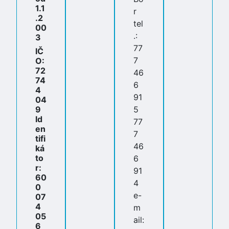
1.1
r
.2
tel
00
.:
3
77
IČ
7
O:
72
46
74
6
4
91
04
9
5
Id
77
en
7
tifi
46
ká
to
6
r:
91
60
4
0
e-
07
4
m
05
ail:
6