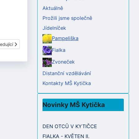
Aktuálně
Prožili jsme společně
Jídelníček
Pampeliška
í článek: VÝLET PAMPELIŠKA - TOLŠTEJN
edující
Fialka
Zvoneček
Distanční vzdělávání
Kontakty MŠ Kytička
Novinky MŠ Kytička
DEN OTCŮ V KYTIČCE
FIALKA - KVĚTEN II.