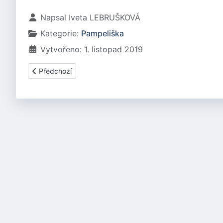
Základní údaje
Napsal
Iveta LEBRUŠKOVÁ
Kategorie:
Pampeliška
Vytvořeno: 1. listopad 2019
Předchozí článek: PAMPELISKA ČERTI
Předchozí