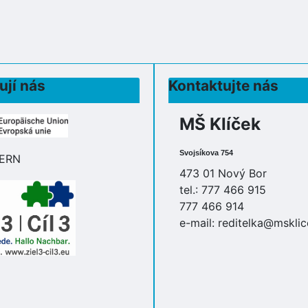
ují nás
Kontaktujte nás
MŠ Klíček
Svojsíkova 754
473 01 Nový Bor
tel.: 777 466 915
777 466 914
e-mail:
reditelka@msklic