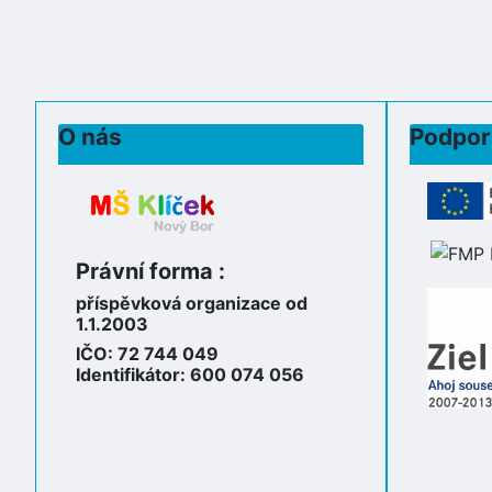
O nás
Podpor
Právní forma :
příspěvková organizace od
1.1.2003
IČO: 72 744 049
Identifikátor: 600 074 056