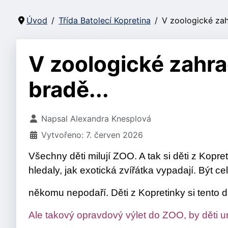
Úvod
Třída Batolecí Kopretina
V zoologické zah
V zoologické zahra
bradě...
Základní údaje
Napsal
Alexandra Knesplová
Vytvořeno: 7. červen 2026
Všechny děti milují ZOO. A tak si děti z Kopre
hledaly, jak exotická zvířátka vypadají. Být ce
někomu nepodaří. Děti z Kopretinky si tento d
Ale takový opravdový výlet do ZOO, by děti urč