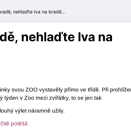
radě, nehlaďte lva na bradě...
dě, nehlaďte lva na
tinky svou ZOO vystavěly přímo ve třídě. Při prohlíže
lý týden v Zoo mezi zvířátky, to se jen tak
louhý výlet náramně užily.
itě potěšil.