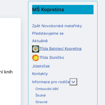
MŠ Kopretina
Zpět Novoborské mateřinky
Představujeme se
Aktuálně
Třída Batolecí Kopretina
Třída Sluníčko
Jídelníček
ní knih
Kontakty
Více o: Informac
Informace pro rodiče
Omlouvání dětí
Školné
Stravné