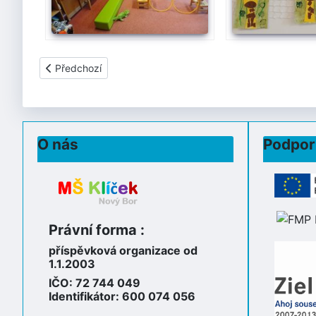
Předchozí článek: Oči, uši, pusu, nos máme pro radost...
Předchozí
O nás
Podpor
Právní forma :
příspěvková organizace od
1.1.2003
IČO: 72 744 049
Identifikátor: 600 074 056