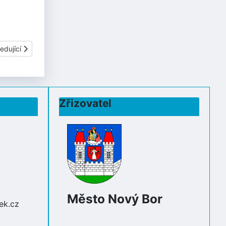
í článek: Cesta za pokladem...
edující
Zřizovatel
Město Nový Bor
ek.cz