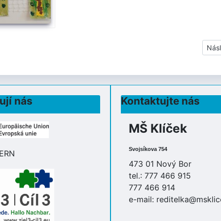
Dalš
Násl
ují nás
Kontaktujte nás
MŠ Klíček
Svojsíkova 754
473 01 Nový Bor
tel.: 777 466 915
777 466 914
e-mail:
reditelka@msklic