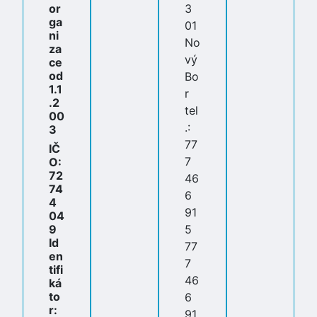
or
3
ga
01
ni
No
za
vý
ce
od
Bo
1.1
r
.2
tel
00
.:
3
77
IČ
7
O:
72
46
74
6
4
91
04
9
5
Id
77
en
7
tifi
46
ká
to
6
r:
91