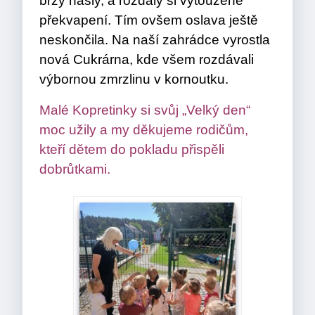
brzy našly, a rozdaly si vytoužené
překvapení. Tím ovšem oslava ještě
neskončila. Na naší zahrádce vyrostla
nová Cukrárna, kde všem rozdávali
výbornou zmrzlinu v kornoutku.
Malé Kopretinky si svůj „Velký den“
moc užily a my děkujeme rodičům,
kteří dětem do pokladu přispěli
dobrůtkami.