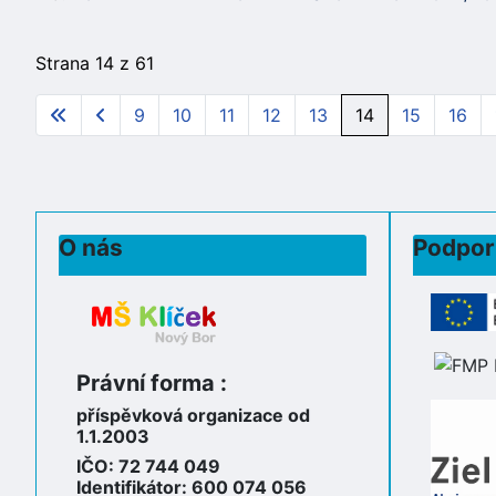
Strana 14 z 61
9
10
11
12
13
14
15
16
O nás
Podpor
Právní forma :
příspěvková organizace od
1.1.2003
IČO: 72 744 049
Identifikátor: 600 074 056