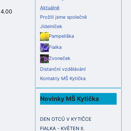
Aktuálně
4.00
Prožili jsme společně
Jídelníček
Pampeliška
Fialka
Zvoneček
Distanční vzdělávání
Kontakty MŠ Kytička
Novinky MŠ Kytička
DEN OTCŮ V KYTIČCE
FIALKA - KVĚTEN II.