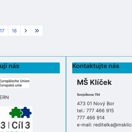
17
18
ují nás
Kontaktujte nás
MŠ Klíček
Svojsíkova 754
473 01 Nový Bor
tel.: 777 466 915
777 466 914
e-mail:
reditelka@msklic