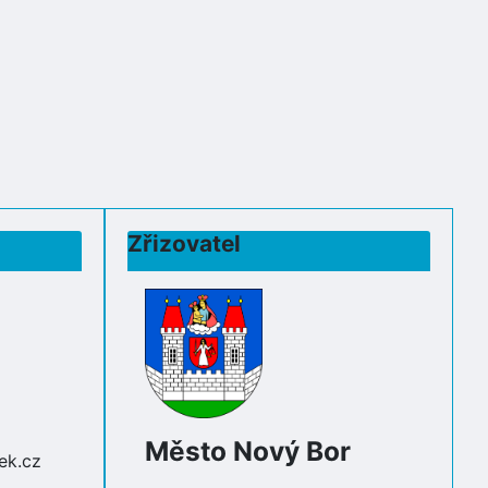
Zřizovatel
Město Nový Bor
ek.cz