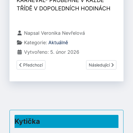
KARNEVAL- PROBĚHNE V KAŽDÉ
TŘÍDĚ V DOPOLEDNÍCH HODINÁCH
Základní údaje
Napsal
Veronika Nevřelová
Kategorie:
Aktuálně
Vytvořeno: 5. únor 2026
Předchozí článek: BŘEZEN 2026
Další článek: LEDEN 2
Předchozí
Následující
Kytička