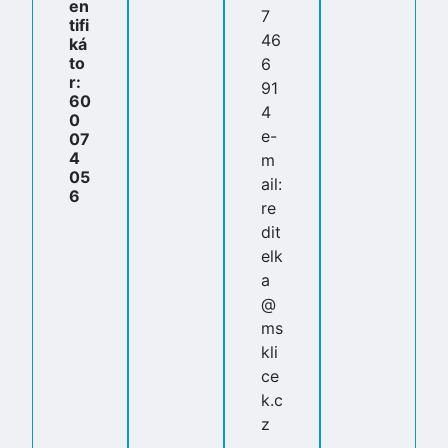
en
7
tifi
46
ká
to
6
r:
91
60
4
0
e-
07
4
m
05
ail:
6
re
dit
elk
a
@
ms
kli
ce
k.c
z