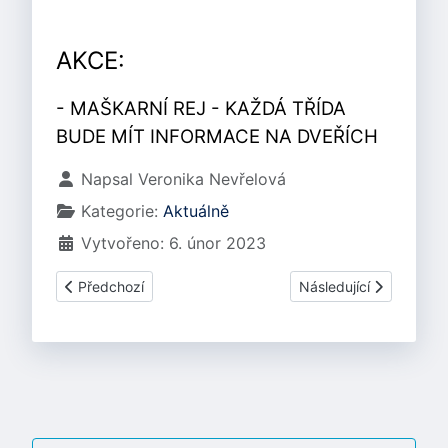
AKCE:
- MAŠKARNÍ REJ - KAŽDÁ TŘÍDA
BUDE MÍT INFORMACE NA DVEŘÍCH
Základní údaje
Napsal
Veronika Nevřelová
Kategorie:
Aktuálně
Vytvořeno: 6. únor 2023
Předchozí článek: BŘEZEN 2023
Další článek: LEDEN 2
Předchozí
Následující