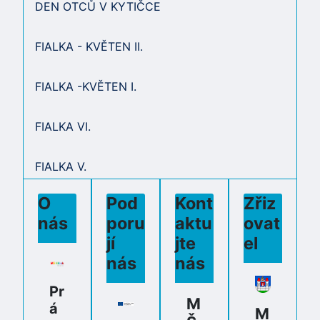
DEN OTCŮ V KYTIČCE
FIALKA - KVĚTEN II.
FIALKA -KVĚTEN I.
FIALKA VI.
FIALKA V.
O
Pod
Kont
Zřiz
nás
poru
aktu
ovat
jí
jte
el
nás
nás
Pr
M
á
M