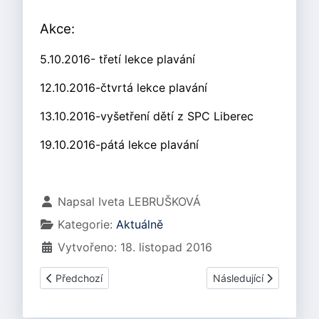
Akce:
5.10.2016- třetí lekce plavání
12.10.2016-čtvrtá lekce plavání
13.10.2016-vyšetření dětí z SPC Liberec
19.10.2016-pátá lekce plavání
Základní údaje
Napsal
Iveta LEBRUŠKOVÁ
Kategorie:
Aktuálně
Vytvořeno: 18. listopad 2016
Předchozí článek: Listopad 2016
Další článek: Září
Předchozí
Následující