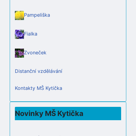
Pampeliška
Fialka
Zvoneček
Distanční vzdělávání
Kontakty MŠ Kytička
Novinky MŠ Kytička