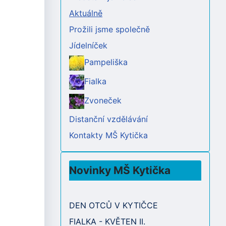
Aktuálně
Prožili jsme společně
Jídelníček
Pampeliška
Fialka
Zvoneček
Distanční vzdělávání
Kontakty MŠ Kytička
Novinky MŠ Kytička
DEN OTCŮ V KYTIČCE
FIALKA - KVĚTEN II.