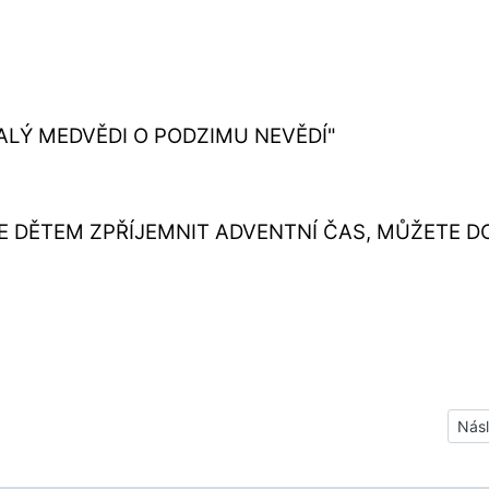
MALÝ MEDVĚDI O PODZIMU NEVĚDÍ"
E DĚTEM ZPŘÍJEMNIT ADVENTNÍ ČAS, MŮŽETE D
Dalš
Násl