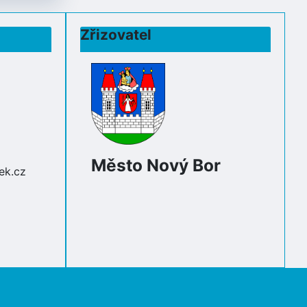
Zřizovatel
Město Nový Bor
ek.cz