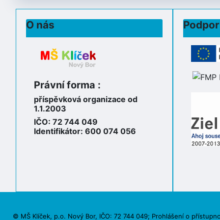
O nás
Podpor
Právní forma :
příspěvková organizace od
1.1.2003
IČO: 72 744 049
Identifikátor: 600 074 056
© MŠ Klíček, p.o. Nový Bor, IČO: 72 744 049;
Prohlášení o přístupno