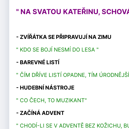
" NA SVATOU KATEŘINU, SCHOV
- ZVÍŘÁTKA SE PŘIPRAVUJÍ NA ZIMU
" KDO SE BOJÍ NESMÍ DO LESA "
- BAREVNÉ LISTÍ
" ČÍM DŘÍVE LISTÍ OPADNE, TÍM ÚRODNĚJŠ
- HUDEBNÍ NÁSTROJE
" CO ČECH, TO MUZIKANT"
- ZAČÍNÁ ADVENT
" CHODÍ-LI SE V ADVENTĚ BEZ KOŽICHU, B