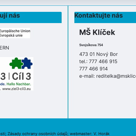
ují nás
Kontaktujte nás
MŠ Klíček
Svojsíkova 754
473 01 Nový Bor
tel.: 777 466 915
777 466 914
e-mail:
reditelka@msklic
sti
;
Zásady ochrany osobních údajů
; webmaster:
V. Horák