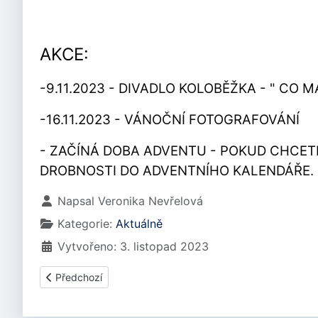
AKCE:
-9.11.2023 - DIVADLO KOLOBĚŽKA - " CO 
-16.11.2023 - VÁNOČNÍ FOTOGRAFOVÁNÍ
- ZAČÍNÁ DOBA ADVENTU - POKUD CHCET
DROBNOSTI DO ADVENTNÍHO KALENDÁŘE.
Základní údaje
Napsal
Veronika Nevřelová
Kategorie:
Aktuálně
Vytvořeno: 3. listopad 2023
Předchozí článek: PROSINEC 2023
Předchozí