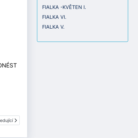
FIALKA -KVĚTEN I.
FIALKA VI.
FIALKA V.
ONÉST
í článek: ŘÍJEN 2023
edující