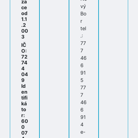
za
vý
ce
od
Bo
1.1
r
.2
tel
00
.:
3
77
IČ
7
O:
72
46
74
6
4
91
04
9
5
Id
77
en
7
tifi
46
ká
to
6
r:
91
60
4
0
e-
07