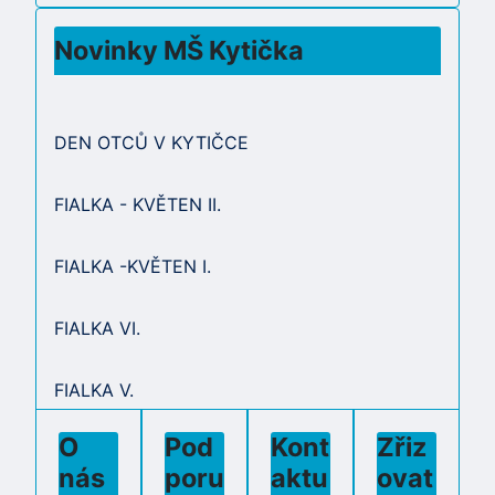
Novinky MŠ Kytička
DEN OTCŮ V KYTIČCE
FIALKA - KVĚTEN II.
FIALKA -KVĚTEN I.
FIALKA VI.
FIALKA V.
O
Pod
Kont
Zřiz
nás
poru
aktu
ovat