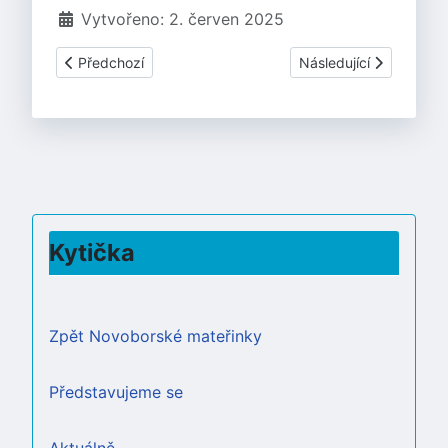
Vytvořeno: 2. červen 2025
Předchozí článek: VZDĚLÁVACÍ PROGRAM 2025/2026
Další článek: ODSTÁV
Předchozí
Následující
Kytička
Zpět Novoborské mateřinky
Představujeme se