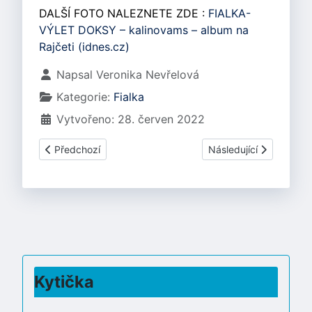
DALŠÍ FOTO NALEZNETE ZDE :
FIALKA-
VÝLET DOKSY – kalinovams – album na
Rajčeti (idnes.cz)
Základní údaje
Napsal
Veronika Nevřelová
Kategorie:
Fialka
Vytvořeno: 28. červen 2022
Předchozí článek: FIALKY - PODZIM
Další článek: FIALKA
Předchozí
Následující
Kytička