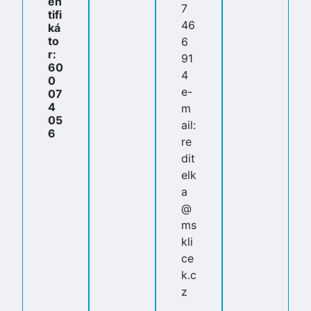
en
7
tifi
46
ká
to
6
r:
91
60
4
0
e-
07
4
m
05
ail:
6
re
dit
elk
a
@
ms
kli
ce
k.c
z