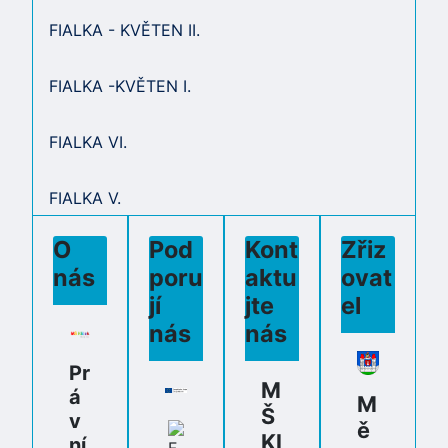
FIALKA - KVĚTEN II.
FIALKA -KVĚTEN I.
FIALKA VI.
FIALKA V.
O
Pod
Kont
Zřiz
nás
poru
aktu
ovat
jí
jte
el
nás
nás
Pr
M
á
M
Š
v
ě
Kl
ní