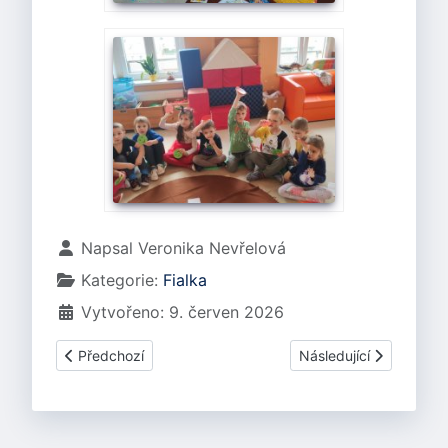
Základní údaje
Napsal
Veronika Nevřelová
Kategorie:
Fialka
Vytvořeno: 9. červen 2026
Předchozí článek: FIALKA V.
Další článek: FIALKA III
Předchozí
Následující