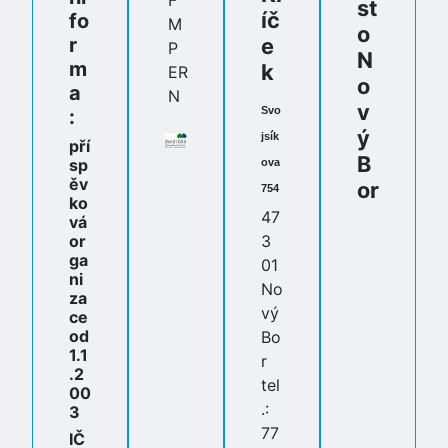
st
íč
fo
o
r
e
N
m
k
o
a
v
Svo
:
ý
jsík
pří
B
sp
ova
ěv
or
754
ko
47
vá
or
3
ga
01
ni
No
za
vý
ce
od
Bo
1.1
r
.2
tel
00
.:
3
77
IČ