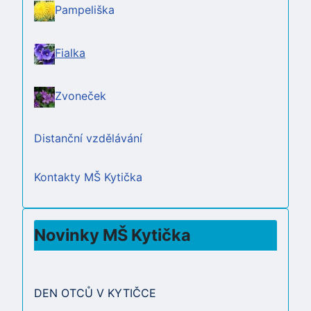
Pampeliška
Fialka
Zvoneček
Distanční vzdělávání
Kontakty MŠ Kytička
Novinky MŠ Kytička
DEN OTCŮ V KYTIČCE