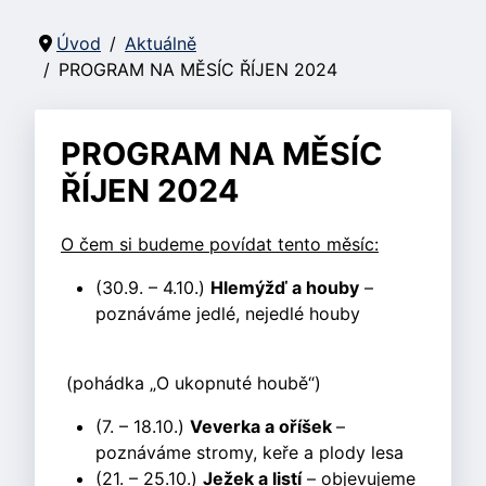
Úvod
Aktuálně
PROGRAM NA MĚSÍC ŘÍJEN 2024
PROGRAM NA MĚSÍC
ŘÍJEN 2024
O čem si budeme povídat tento měsíc:
(30.9. – 4.10.)
Hlemýžď a houby
–
poznáváme jedlé, nejedlé houby
(pohádka „O ukopnuté houbě“)
(7. – 18.10.)
Veverka a oříšek
–
poznáváme stromy, keře a plody lesa
(21. – 25.10.)
Ježek a listí
– objevujeme