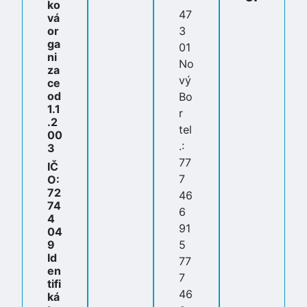
ko
47
vá
or
3
ga
01
ni
No
za
vý
ce
od
Bo
1.1
r
.2
tel
00
.:
3
77
IČ
7
O:
72
46
74
6
4
91
04
9
5
Id
77
en
7
tifi
46
ká