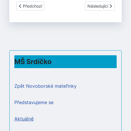
Předchozí článek: PROGRAM NA MĚSÍC LISTOPAD 2024
Další článek: PROGRA
Předchozí
Následující
MŠ Srdíčko
Zpět Novoborské mateřinky
Představujeme se
Aktuálně