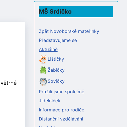
MŠ Srdíčko
Zpět Novoborské mateřinky
Představujeme se
Aktuálně
Lištičky
Žabičky
Sovičky
 větrné
Prožili jsme společně
Jídelníček
Informace pro rodiče
Distanční vzdělávání