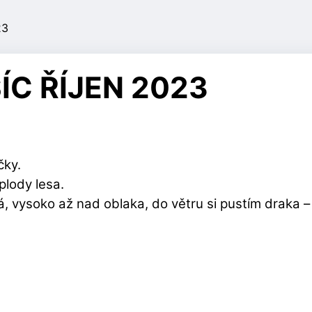
23
C ŘÍJEN 2023
čky.
plody lesa.
má, vysoko až nad oblaka, do větru si pustím draka –