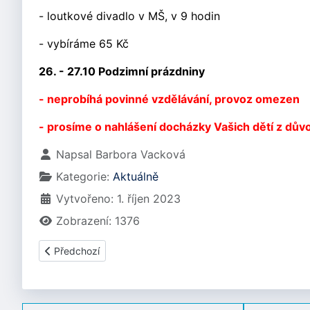
- loutkové divadlo v MŠ,
v 9 hodin
- vybíráme 65 Kč
26. - 27.10 Podzimní prázdniny
- neprobíhá povinné vzdělávání, provoz omezen
- prosíme o nahlášení docházky Vašich dětí z dův
Základní údaje
Napsal
Barbora Vacková
Kategorie:
Aktuálně
Vytvořeno: 1. říjen 2023
Zobrazení: 1376
Předchozí článek: PROGRAM NA MĚSÍC LISTOPAD 2023
Předchozí