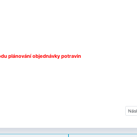
odu plánování objednávky potravin
Dalš
Násl