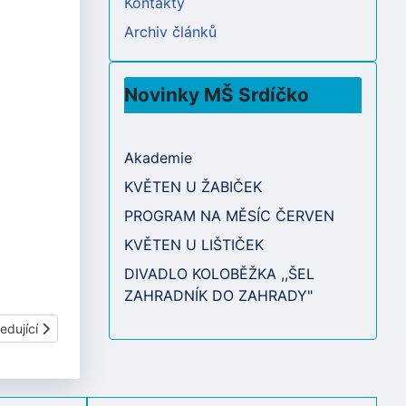
Kontakty
Archiv článků
Novinky MŠ Srdíčko
Akademie
KVĚTEN U ŽABIČEK
PROGRAM NA MĚSÍC ČERVEN
KVĚTEN U LIŠTIČEK
DIVADLO KOLOBĚŽKA ,,ŠEL
ZAHRADNÍK DO ZAHRADY"
í článek: TÉMATA NA MĚSÍC ZÁŘÍ 2023
edující