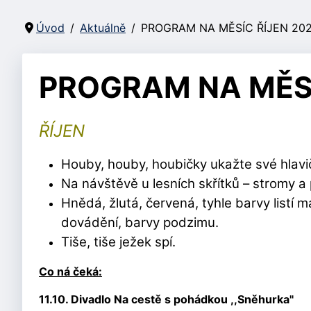
Úvod
Aktuálně
PROGRAM NA MĚSÍC ŘÍJEN 20
PROGRAM NA MĚSÍ
ŘÍJEN
Houby, houby, houbičky ukažte své hlavi
Na návštěvě u lesních skřítků – stromy a 
Hnědá, žlutá, červená, tyhle barvy listí 
dovádění, barvy podzimu.
Tiše, tiše ježek spí.
Co ná čeká:
11.10. Divadlo Na cestě s pohádkou ,,Sněhurka"