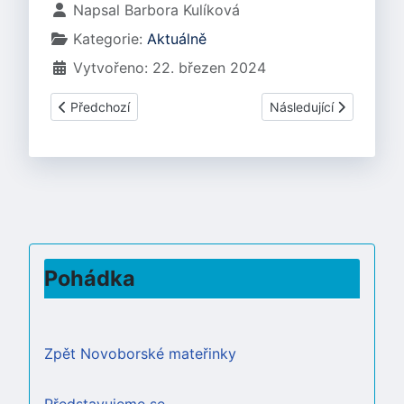
Základní údaje
Napsal
Barbora Kulíková
Kategorie:
Aktuálně
Vytvořeno: 22. březen 2024
Předchozí článek: Květen 2024
Další článek: Březen 2
Předchozí
Následující
Pohádka
Zpět Novoborské mateřinky