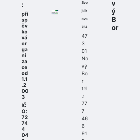
v
Svo
:
ý
jsík
pří
B
sp
ova
ěv
or
754
ko
47
vá
or
3
ga
01
ni
No
za
vý
ce
od
Bo
1.1
r
.2
tel
00
.:
3
77
IČ
7
O:
72
46
74
6
4
91
04