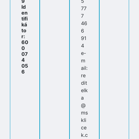
9
5
Id
77
en
7
tifi
46
ká
to
6
r:
91
60
4
0
e-
07
4
m
05
ail:
6
re
dit
elk
a
@
ms
kli
ce
k.c