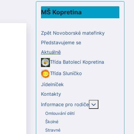
MŠ Kopretina
Zpět Novoborské mateřinky
Představujeme se
Aktuálně
Třída Batolecí Kopretina
Třída Sluníčko
Jídelníček
Kontakty
Více o: Informac
Informace pro rodiče
Omlouvání dětí
Školné
Stravné