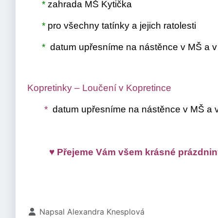
*
zahrada MŠ Kytička
*
pro všechny tatínky a jejich ratolesti
*
datum upřesníme na nástěnce v MŠ a v 
Kopretinky – Loučení v Kopretince
*
datum upřesníme na nástěnce v MŠ a v
♥
P
ř
ejeme V
á
m v
š
em kr
á
sn
é
pr
á
zdnin
Základní údaje
Napsal
Alexandra Knesplová