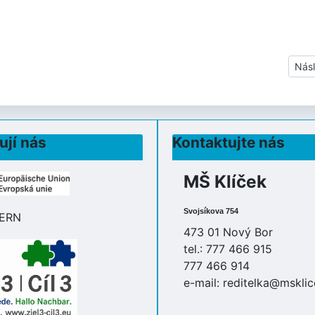
Dalš
Násl
ují nás
Kontaktujte nás
MŠ Klíček
Svojsíkova 754
473 01 Nový Bor
tel.: 777 466 915
777 466 914
e-mail:
reditelka@msklic