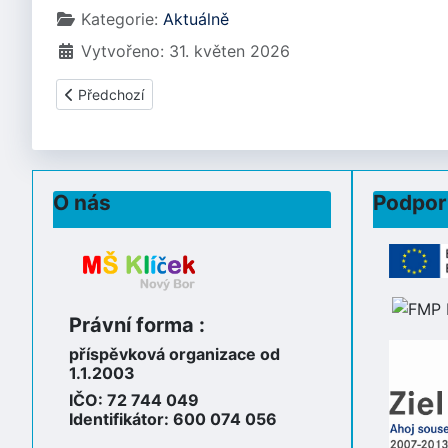
Kategorie:
Aktuálně
Vytvořeno: 31. květen 2026
Předchozí článek: ČERVENEC A SRPEN 2026
Předchozí
O nás
Podpor
Právní forma :
příspěvková organizace od
1.1.2003
IČO: 72 744 049
Identifikátor: 600 074 056