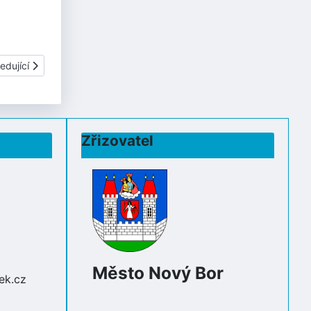
í článek: KVĚTEN 2026
edující
Zřizovatel
Město Nový Bor
ek.cz