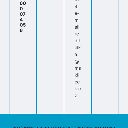
60
4
0
e-
07
4
m
05
ail:
6
re
dit
elk
a
@
ms
kli
ce
k.c
z