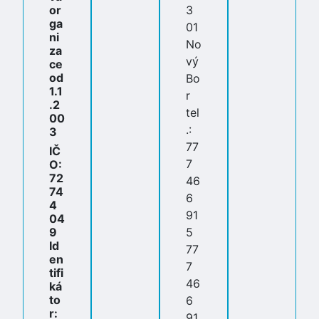
or
3
ga
01
ni
No
za
vý
ce
od
Bo
1.1
r
.2
tel
00
.:
3
77
IČ
7
O:
72
46
74
6
4
91
04
9
5
Id
77
en
7
tifi
46
ká
to
6
r:
91