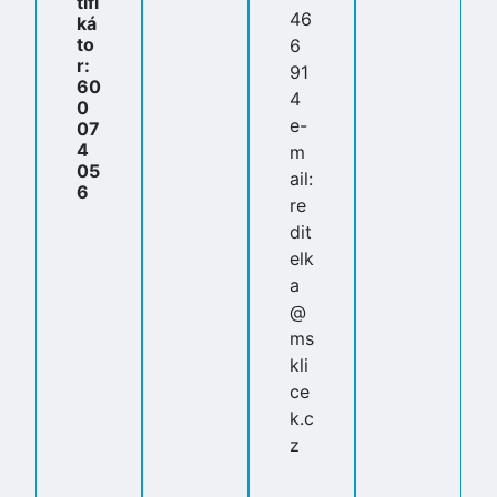
tifi
46
ká
to
6
r:
91
60
4
0
e-
07
4
m
05
ail:
6
re
dit
elk
a
@
ms
kli
ce
k.c
z