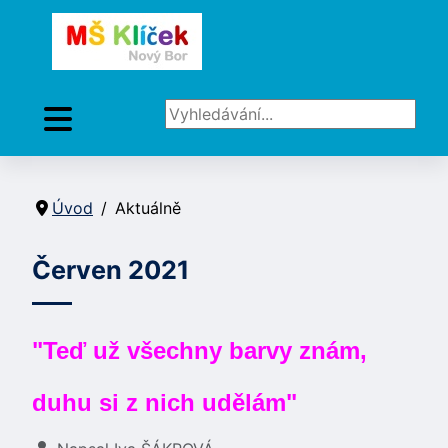
Vyhledávání...
Úvod
Aktuálně
Červen 2021
"Teď už všechny barvy znám,
duhu si z nich udělám"