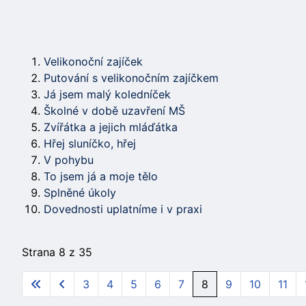
Velikonoční zajíček
Putování s velikonočním zajíčkem
Já jsem malý koledníček
Školné v době uzavření MŠ
Zvířátka a jejich mláďátka
Hřej sluníčko, hřej
V pohybu
To jsem já a moje tělo
Splněné úkoly
Dovednosti uplatníme i v praxi
Strana 8 z 35
3
4
5
6
7
8
9
10
11