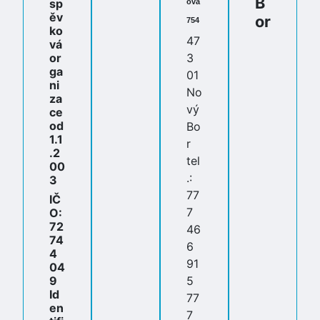
B
sp
ova
ěv
or
754
ko
47
vá
or
3
ga
01
ni
No
za
vý
ce
od
Bo
1.1
r
.2
tel
00
.:
3
77
IČ
7
O:
72
46
74
6
4
91
04
9
5
Id
77
en
7