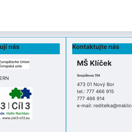
ují nás
Kontaktujte nás
MŠ Klíček
Svojsíkova 754
473 01 Nový Bor
tel.: 777 466 915
777 466 914
e-mail:
reditelka@msklic