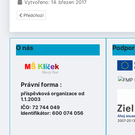
Vytvořeno: 14. březen 2017
Předchozí článek: Ještě jednou Smetanka
Předchozí
O nás
Podpor
Právní forma :
příspěvková organizace od
1.1.2003
IČO: 72 744 049
Identifikátor: 600 074 056