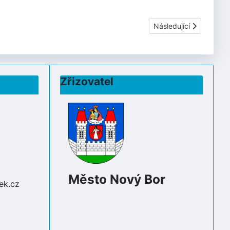
Další článek: Přání
Následující
Zřizovatel
Město Nový Bor
ek.cz