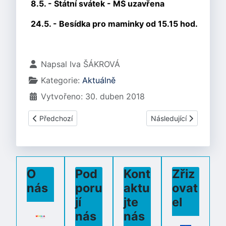
8.5. - Státní svátek - MŠ uzavřena
24.5. - Besídka pro maminky od 15.15 hod.
Základní údaje
Napsal
Iva ŠÁKROVÁ
Kategorie:
Aktuálně
Vytvořeno: 30. duben 2018
Předchozí článek: Červen 2018
Další článek: Duben 2
Předchozí
Následující
O
Pod
Kont
Zřiz
nás
poru
aktu
ovat
jí
jte
el
nás
nás