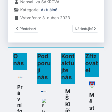
Základní údaje
Napsal
Iva ŠÁKROVÁ
Kategorie:
Aktuálně
Vytvořeno: 3. duben 2023
Předchozí článek: Květen 2023
Další článek: Březen 2
Předchozí
Následující
O
Pod
Kont
Zřiz
nás
poru
aktu
ovat
jí
jte
el
nás
nás
Pr
M
á
M
Š
v
ě
Kl
ní
st
íč
fo