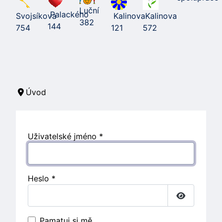
Luční
Palackého
Svojsíkova
Kalinova
Kalinova
382
144
754
121
572
Úvod
Uživatelské jméno
*
Heslo
*
Zobrazit h
Pamatuj si mě