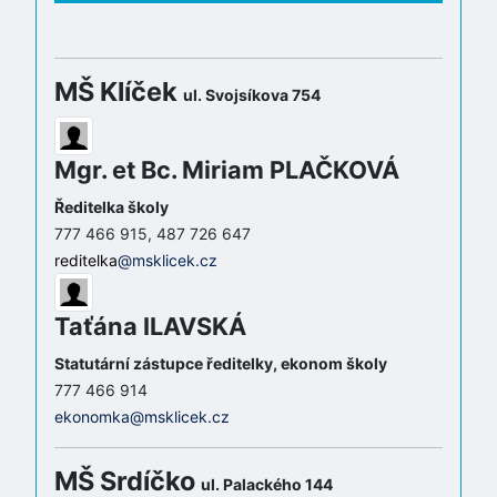
MŠ Klíček
ul. Svojsíkova 754
Mgr. et Bc. Miriam PLAČKOVÁ
Ředitelka školy
777 466 915, 487 726 647
reditelka
@msklicek.cz
Taťána ILAVSKÁ
Statutární zástupce ředitelky, ekonom školy
777 466 914
ekonomka@msklicek.cz
MŠ Srdíčko
ul. Palackého 144