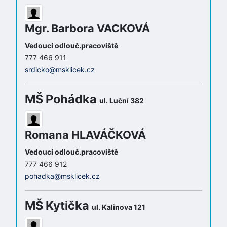
Mgr. Barbora VACKOVÁ
Vedoucí odlouč.pracoviště
777 466 911
srdicko@msklicek.cz
MŠ Pohádka
ul. Luční 382
Romana HLAVÁČKOVÁ
Vedoucí odlouč.pracoviště
777 466 912
pohadka@msklicek.cz
MŠ Kytička
ul. Kalinova 121