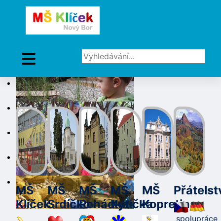
Vyhledávání...
MŠ
MŠ
MŠ
MŠ
MŠ
Přátelst
Klíček
Srdíčko
Pohádka
Kytička
Kopretina
spolupráce