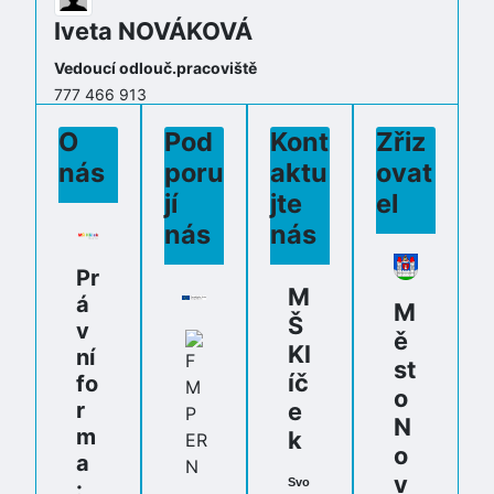
Iveta NOVÁKOVÁ
Vedoucí odlouč.pracoviště
777 466 913
kyticka@msklicek.cz
O
Pod
Kont
Zřiz
nás
poru
aktu
ovat
jí
jte
el
nás
nás
Pr
M
á
M
Š
v
ě
Kl
ní
st
íč
fo
o
r
e
N
m
k
o
a
v
Svo
: