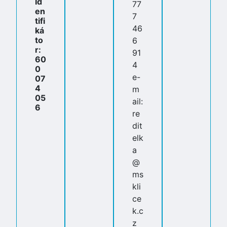
Id
77
en
7
tifi
46
ká
to
6
r:
91
60
4
0
e-
07
4
m
05
ail:
6
re
dit
elk
a
@
ms
kli
ce
k.c
z